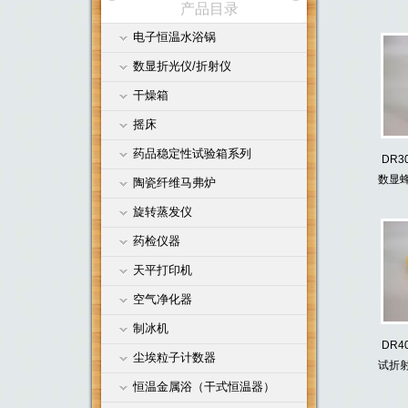
产品目录
电子恒温水浴锅
公司名称
数显折光仪/折射仪
干燥箱
摇床
药品稳定性试验箱系列
DR3
数显
陶瓷纤维马弗炉
旋转蒸发仪
药检仪器
天平打印机
空气净化器
制冰机
DR4
尘埃粒子计数器
试折
测仪
恒温金属浴（干式恒温器）