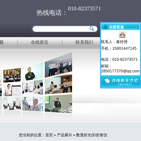
010-82373571
热线电话：
在线客服
载
在线留言
联系我们
联系人：蒋经理
手机：15801447145
电话：010-82373571
邮箱：
2850177370@qq.com
您当前的位置：
首页
»
产品展示
»
数显折光仪/折射仪