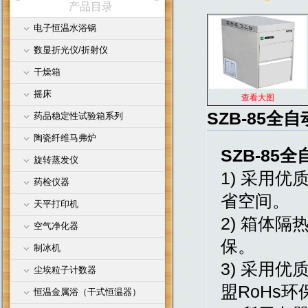
产品目录
电子恒温水浴锅
公司名称
数显折光仪/折射仪
干燥箱
摇床
查看大图
SZB-85全
药品稳定性试验箱系列
陶瓷纤维马弗炉
SZB-85
旋转蒸发仪
1) 采用
药检仪器
省空间。
天平打印机
2) 箱体
空气净化器
保。
制冰机
3) 采用
尘埃粒子计数器
盟RoHs
恒温金属浴（干式恒温器）