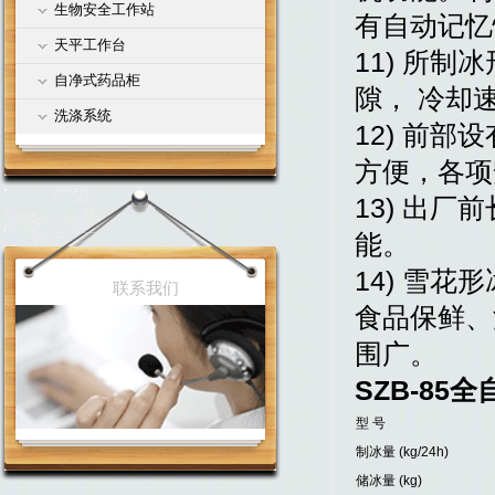
生物安全工作站
有自动记忆
天平工作台
11) 所
自净式药品柜
隙， 冷却
洗涤系统
12) 前
方便，各项
13) 出
能。
14) 雪
联系我们
食品保鲜、
围广。
SZB-85
型 号
制冰量 (kg/24h)
储冰量 (kg)