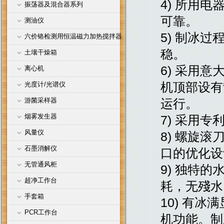
4) 所用电
振荡器及混合器系列
可靠。
测油仪
5) 制冰
六价铬检测用恒温磁力加热搅拌器
稳。
土壤干燥箱
6) 采用意
离心机
机顶部设有
光度计/光谱仪
游菌采样器
运行。
烟雾发生器
7) 采用
风量仪
8) 螺旋
石墨消解仪
口的优化设
无管通风柜
9) 独特
超净工作台
耗，无殘水
手套箱
10) 有
PCR工作台
机功能。制